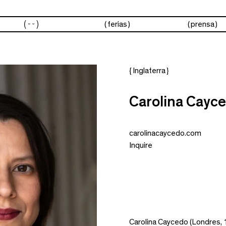
artistas
ferias
prensa
{ Inglaterra }
Carolina Cayc
carolinacaycedo.com
Inquire
Carolina Caycedo (Londres, 1