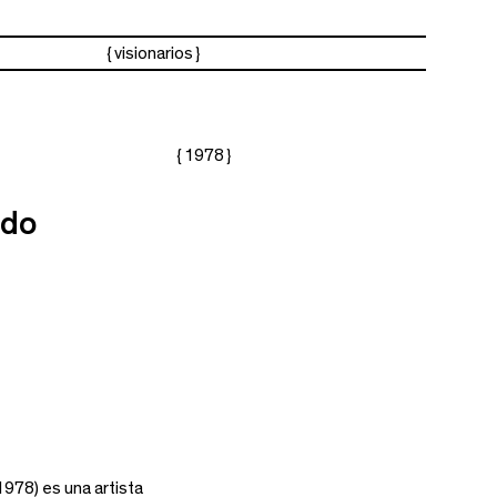
visionarios
{ 1978 }
edo
978) es una artista