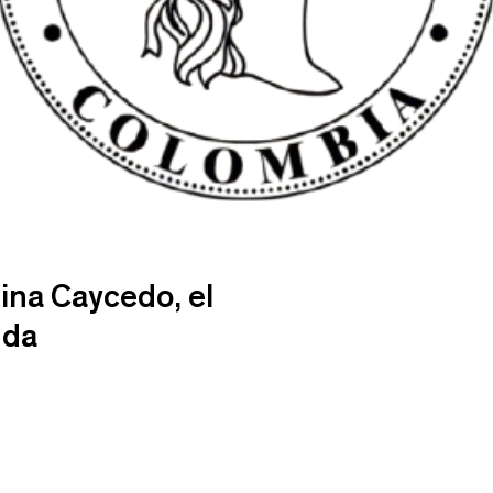
lina Caycedo, el
nda