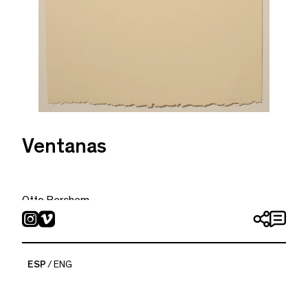
Ventanas
Otto Berchem
2019
Acuarela en papel
28 x 19 cm
ESP
ENG