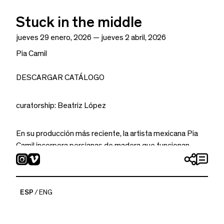
Stuck in the middle
jueves 29 enero, 2026 — jueves 2 abril, 2026
Pia Camil
DESCARGAR CATÁLOGO
curatorship: Beatriz López
En su producción más reciente, la artista mexicana Pia
Camil incorpora persianas de madera que funcionan
como ventanas integradas a la superficie pictórica.
Concebidas como paisajes, estas pinturas evocan la
experiencia de mirar hacia afuera desde un interior
ESP
ENG
doméstico, aunque esa dirección de la mirada puede
invertirse y dar lugar a una perspectiva introspectiva.
Esta ambigüedad convierte la ventana en una metáfora