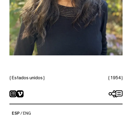
{ Estados unidos }
{ 1954 }
Karen Lamassonne
ESP
ENG
karenlamassonne.com
Inquire