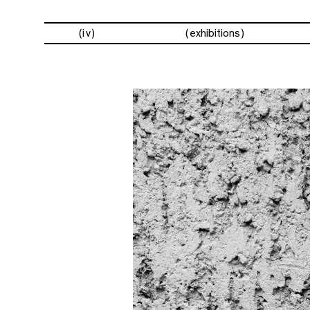
(iv)
exhibitions