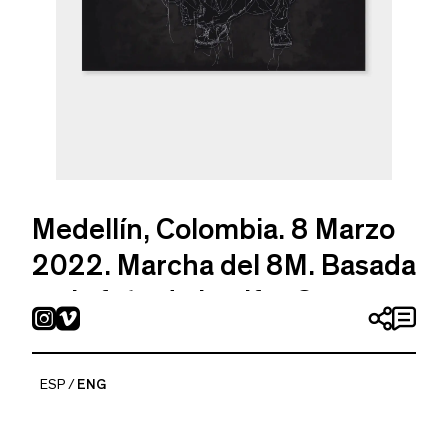
Medellín, Colombia. 8 Marzo
2022. Marcha del 8M. Basada
en la foto de Lucifer O
Tania Candiani
ESP
ENG
2022
Cotton thread sewn on cotton canvas, high density