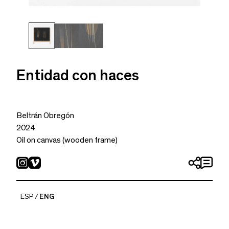
Entidad con haces
Beltrán Obregón
2024
Oil on canvas (wooden frame)
23.62 x 24.21 in
ESP
ENG