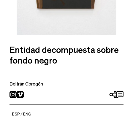
Entidad decompuesta sobre
fondo negro
Beltrán Obregón
2022
Óleo sobre lienzo
74 x 46 cm
ESP
ENG