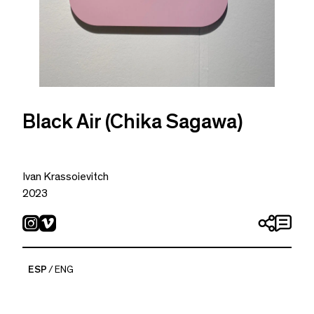
Black Air (Chika Sagawa)
Ivan Krassoievitch
2023
Serigrafía y hoja de oro amarillo de 24k en panel de alta
densidad
80 x 60 x 1 cm
ESP
ENG