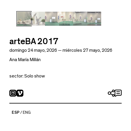
arteBA 2017
domingo 24 mayo, 2026 — miércoles 27 mayo, 2026
Ana María Millán
sector: Solo show
En los últimos años Ana María Millán se ha interesado en
buscar relaciones entre performatividad, movimiento y
animación. Este proyecto presenta piezas que de
ESP
ENG
diferentes maneras hablan de estas tres ideas en
relación a ciertos tipos de propaganda política. La pieza