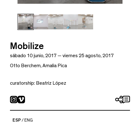
Mobilize
sábado 10 junio, 2017 — viernes 25 agosto, 2017
Otto Berchem
, Amalia Pica
curatorship: Beatriz López
Mobilize es una exposición en la que Amalia Pica y Otto
Berchem colaboran para crear una instalación a partir de
dos piezas, Stabille y Revolver. A través de una
ESP
ENG
conversación, reflexionan sobre los límites de una obra,
la autoría y la originalidad. La instalación resultante,
llamada Mobilize, captura un momento específico de una