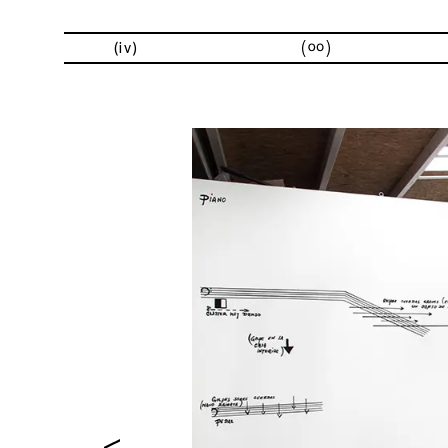
exhibicione
(iv)