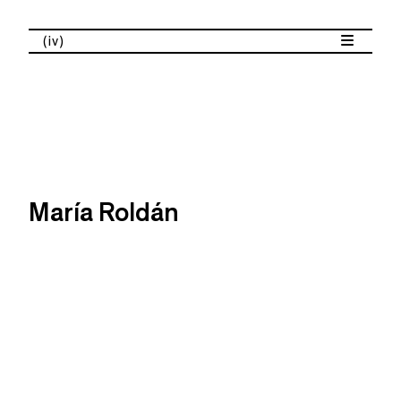
(iv)
María Roldán